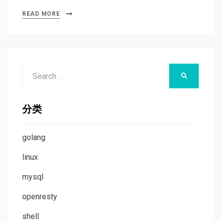
READ MORE
Search
SEARCH
for:
分类
golang
linux
mysql
openresty
shell