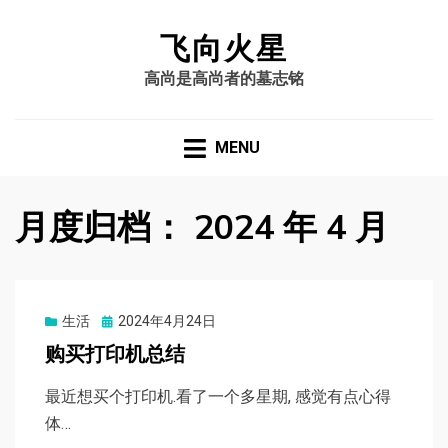
飞向火星
高尚是高尚者的墓志铭
MENU
月度归档：
2024 年 4 月
生活
Posted
2024年4月24日
on
购买打印机总结
最近想买个打印机.看了一个多星期, 感觉有点心得
体…