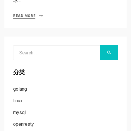
球…
READ MORE
Search
SEARCH
for:
分类
golang
linux
mysql
openresty