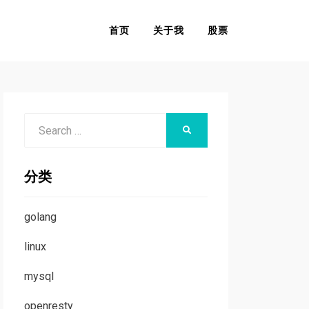
首页
关于我
股票
Search
SEARCH
for:
分类
golang
linux
mysql
openresty