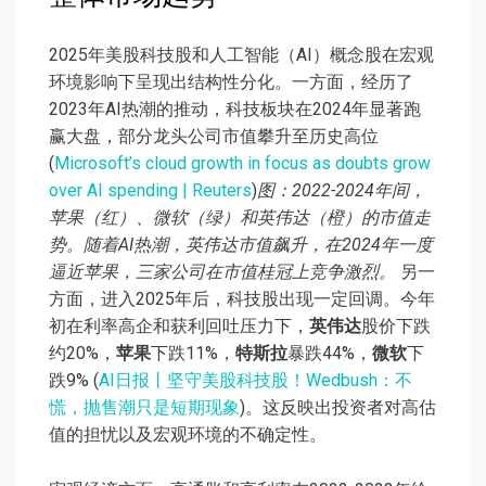
2025年美股科技股和人工智能（AI）概念股在宏观
环境影响下呈现出结构性分化。一方面，经历了
2023年AI热潮的推动，科技板块在2024年显著跑
赢大盘，部分龙头公司市值攀升至历史高位
(
Microsoft’s cloud growth in focus as doubts grow
over AI spending | Reuters
)
图：2022-2024年间，
苹果（红）、微软（绿）和英伟达（橙）的市值走
势。随着AI热潮，英伟达市值飙升，在2024年一度
逼近苹果，三家公司在市值桂冠上竞争激烈。
另一
方面，进入2025年后，科技股出现一定回调。今年
初在利率高企和获利回吐压力下，
英伟达
股价下跌
约20%，
苹果
下跌11%，
特斯拉
暴跌44%，
微软
下
跌9% (
AI日报丨坚守美股科技股！Wedbush：不
慌，抛售潮只是短期现象
)。这反映出投资者对高估
值的担忧以及宏观环境的不确定性。