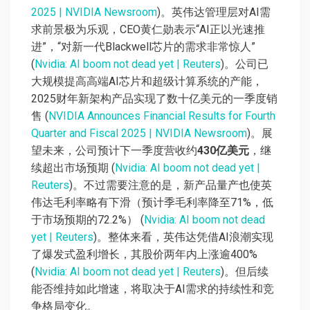
2025 | NVIDIA Newsroom
)。英伟达管理层对AI需
求前景极为乐观，CEO黄仁勋表示“AI正以光速推
进”，“对新一代Blackwell芯片的需求非常惊人”
(
Nvidia: AI boom not dead yet | Reuters
)。公司已
大规模提高高端AI芯片和超级计算系统的产能，
2025财年新架构产品实现了数十亿美元的一季度销
售 (
NVIDIA Announces Financial Results for Fourth
Quarter and Fiscal 2025 | NVIDIA Newsroom
)。展
望未来，公司预计下一季度营收约
430亿美元
，继
续超出市场预期 (
Nvidia: AI boom not dead yet |
Reuters
)。不过需要注意的是，新产品量产也使英
伟达毛利率略有下滑（预计季毛利率降至71%，低
于市场预期的72.2%） (
Nvidia: AI boom not dead
yet | Reuters
)。整体来看，英伟达凭借AI浪潮实现
了爆发式盈利增长，其股价两年内上涨逾400%
(
Nvidia: AI boom not dead yet | Reuters
)。但后续
能否维持如此增速，将取决于AI需求的持续性和竞
争格局变化。