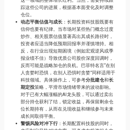
这一领域的整体增长红利。当然，需要持续跟
踪这些公司的进展，根据基本面变化及时调整
仓位。
动态平衡估值与成长
：长期投资科技股既要有
信仰也要有纪律。当市场对某些热门概念过度
炒作、相关股票估值显著高出其成长路径时，
投资者应适当降低预期回报率并谨慎增持。相
反，在行业出现短期困境（例如宏观逆风或季
报业绩不佳）导致优质公司股价深度回调时，
反而可能是战略加仓的良机。巴菲特名言“在别
人贪婪时恐惧，在别人恐惧时贪婪”同样适用于
科技领域。具体操作上，可参考
分批建仓
和
长
期定投
策略，平滑市场情绪带来的波动影响。
对于已有大幅涨幅的AI龙头股，可以通过卖出
部分持仓获利了结，锁定收益，再保留剩余仓
位长期持有，从而在兑现收益和继续参与未来
成长间取得平衡。
警惕风险对冲下行
：长期配置科技股的同时，