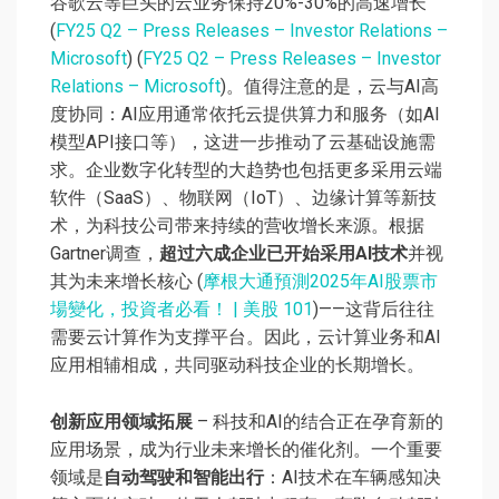
谷歌云等巨头的云业务保持20%-30%的高速增长
(
FY25 Q2 – Press Releases – Investor Relations –
Microsoft
) (
FY25 Q2 – Press Releases – Investor
Relations – Microsoft
)。值得注意的是，云与AI高
度协同：AI应用通常依托云提供算力和服务（如AI
模型API接口等），这进一步推动了云基础设施需
求。企业数字化转型的大趋势也包括更多采用云端
软件（SaaS）、物联网（IoT）、边缘计算等新技
术，为科技公司带来持续的营收增长来源。根据
Gartner调查，
超过六成企业已开始采用AI技术
并视
其为未来增长核心 (
摩根大通預測2025年AI股票市
場變化，投資者必看！ | 美股 101
)——这背后往往
需要云计算作为支撑平台。因此，云计算业务和AI
应用相辅相成，共同驱动科技企业的长期增长。
创新应用领域拓展
– 科技和AI的结合正在孕育新的
应用场景，成为行业未来增长的催化剂。一个重要
领域是
自动驾驶和智能出行
：AI技术在车辆感知决