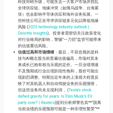
科技对峙升级，可能失去一大客户市场并扰乱
全球供应链。地缘冲突（如俄乌战争、台海紧
张）也会影响半导体供应和海外业务拓展。一
些科技公司正在寻求供应链多元化以降低地缘
风险 (
2025 technology industry outlook |
Deloitte Insights
)。投资者需密切关注政策变化
对行业格局的影响，警惕“一刀切”监管可能带来
的估值重估风险。
估值过高和市场情绪
：最后，不容忽视的是科
技与AI概念股当前普遍估值偏高，市场对其未
来成长已抱有相当乐观的定价。一旦业绩增速
不及预期或行业出现阶段性饱和，股价可能出
现剧烈调整。特斯拉近年来的上涨很大程度反
映了对其机器人和自动驾驶业务的乐观憧憬，
但这些业务尚未兑现利润， (
Tesla’s stock
defied gravity for years. Is Elon Musk’s EV
party over? | Reuters
)提到分析师警告其**“脱离
当前业绩的乐观预期可能是一种非理性繁荣”**