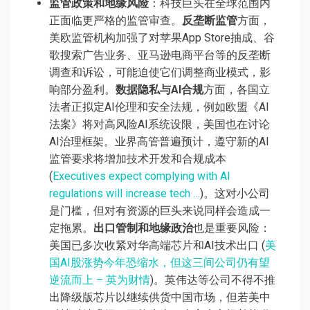
监管政策和地缘风险
：科技巨头在全球范围内
正面临更严格的监管审查。
反垄断监管
方面，
美欧监管机构加强了对苹果App Store抽成、谷
歌搜索广告业务、亚马逊电商平台等的反垄断
调查和诉讼，可能迫使它们调整商业模式，影
响部分盈利。
数据隐私与AI合规
方面，各国立
法者正拟定AI伦理和安全法规，例如欧盟《AI
法案》将对高风险AI系统设限，美国也在讨论
AI治理框架。业界高管普遍预计，遵守新的AI
监管要求将增加技术开发和合规成本
(
Executives expect complying with AI
regulations will increase tech …
)。这对小公司
是门槛，但对有资源的巨头来说同样会造成一
定拖累。
出口管制和地缘政治
也是重要风险：
美国已多次收紧对华高端芯片和AI技术出口 (
美
国AI股涨势今年恐缩水，但这三间公司仍有望
逆流而上 – 英为财情
)。英伟达等公司不得不推
出降级版芯片以继续供货中国市场，但若美中