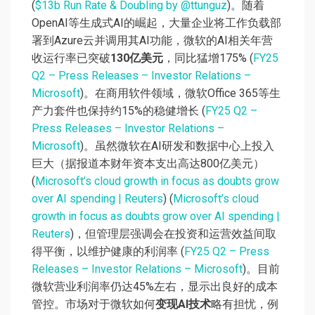
(
$13b Run Rate & Doubling by @ttunguz
)。随着
OpenAI等生成式AI的崛起，大量企业将工作负载部
署到Azure云并调用其AI功能，微软的AI相关年营
收运行率已突破
130亿美元
，同比猛增175% (
FY25
Q2 – Press Releases – Investor Relations –
Microsoft
)。在商用软件领域，微软Office 365等生
产力套件也保持约15%的稳健增长 (
FY25 Q2 –
Press Releases – Investor Relations –
Microsoft
)。虽然微软在AI研发和数据中心上投入
巨大（据报道本财年资本支出高达800亿美元）
(
Microsoft’s cloud growth in focus as doubts grow
over AI spending | Reuters
) (
Microsoft’s cloud
growth in focus as doubts grow over AI spending |
Reuters
)，但管理层强调会在投资和运营效益间取
得平衡，以维护健康的利润率 (
FY25 Q2 – Press
Releases – Investor Relations – Microsoft
)。目前
微软营业利润率仍达45%左右，显示出良好的成本
管控。市场对于微软如何
变现AI技术
略有担忧，例