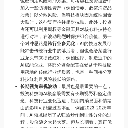
也应制定风险对冲方案。可考虑在投资组合中
加入一些防御性资产（例如债券、必需消费品
股票）以分散风险。当科技板块因系统性因素
大跌时，这些资产往往相对抗跌。此外，投资
者还可以利用期权等金融工具对核心科技持仓
进行对冲，在波动剧烈时保护组合价值。另一
个对冲思路是
跨行业多元化
：AI的快速发展可
能冲击传统行业中的落后者，但也会给某些行
业龙头带来提效红利，例如医疗、制造业中的
AI赋能企业。将部分资金配置在受益于科技应
用落地的传统行业优质股，也是一种间接分享
科技红利且风险较低的策略。
长期视角审视波动
：最后也是最重要的一点，
投资科技与AI概念股需要有长期视野和坚定信
念。科技行业变化迅速，短期内消息面和情绪
面的影响可能盖过基本面。例如2023-2025年
间，AI领域经历了从狂热炒作到理性分化的过
程，股价随之大起大落。但从长期看，真正优