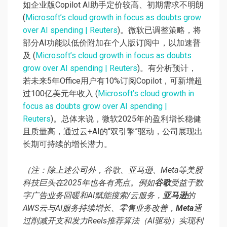
如企业版Copilot AI助手定价较高、初期需求不明朗
(
Microsoft’s cloud growth in focus as doubts grow
over AI spending | Reuters
)。微软已调整策略，将
部分AI功能以低价附加在个人版订阅中，以加速普
及 (
Microsoft’s cloud growth in focus as doubts
grow over AI spending | Reuters
)。有分析预计，
若未来5年Office用户有10%订阅Copilot，可新增超
过100亿美元年收入 (
Microsoft’s cloud growth in
focus as doubts grow over AI spending |
Reuters
)。总体来说，微软2025年的盈利增长稳健
且质量高，通过云+AI的“双引擎”驱动，公司展现出
长期可持续的增长潜力。
（注：除上述公司外，谷歌、亚马逊、Meta等美股
科技巨头在2025年也各有亮点。例如
谷歌
受益于数
字广告业务回暖和AI赋能搜索/云服务，
亚马逊
的
AWS云与AI服务持续增长、零售业务改善，
Meta
通
过削减开支和发力Reels推荐算法（AI驱动）实现利