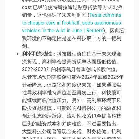
cost 已经迫使特斯拉通过贴息贷款等方式刺激
销量，这也侵蚀了未来利润率 (
Tesla commits
to cheaper cars in first half, sees autonomous
vehicles ‘in the wild’ in June | Reuters
)。因此宏
观环境的不确定性是悬在科技股上方的一把利
剑。
利率和流动性
：科技股估值往往基于未来现金
流折现，高利率会提高折现率从而压低估值。
2022-2023年的利率飙升曾重创成长股估值。
尽管市场预期美联储可能在2024年底或2025年
开始降息，但路径和幅度仍未知。如果通胀黏
性导致利率维持高位甚至再次上行，科技股可
能继续面临估值压力。另外，高利率环境下风
险投资趋谨慎，可能影响AI初创公司的融资和
创新生态的活跃度。流动性收紧也会提高科技
巨头的融资成本和并购难度。不过需要指出，
大型科技公司普遍现金充裕、财务稳健，抗利