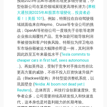
预期2025年后AI市场将出现更多细分赛道，小
型创新公司在某些领域展现更高增长潜力 (
摩根
大通預測2025年AI股票市場變化，投資者必
看！ | 美股 101
)。例如，特斯拉在自动驾驶领
域就面临来自Waymo、Cruise等专业公司的挑
战；OpenAI等初创公司一度领先于谷歌等老牌
企业推出颠覆性产品。竞争加剧可能导致利润
率被侵蚀和客户转换风险。特斯拉为捍卫电动
车市场份额被迫大幅降价即是一例，其利润率
因此跌至五年来最低水平 (
Tesla commits to
cheaper cars in first half, sees autonomous
…
)。再如英伟达，受制于竞争对手推出性价比
更高方案的威胁，不得不投入巨资快速升级产
品（Blackwell架构）并转型提供整机系统，以
巩固壁垒 (
Nvidia: AI boom not dead yet |
Reuters
)。总体而言，科技行业创新速度快、竞
争者众多，公司需要持续高研发投入和快速迭
代，这本身也是对盈利能力的长期考验。