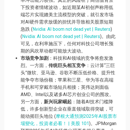
率冲击能力较强。真正的风险在于高估值背景
下投资者情绪波动，如近期某AI初创声称用低
端芯片实现媲美主流模型的突破，就引发市场
对AI硬件需求放缓的担忧并导致相关股票短期
急跌 (
Nvidia: AI boom not dead yet | Reuters
)
(
Nvidia: AI boom not dead yet | Reuters
)。由此
可见，在利率施压下，任何对科技公司增长预
期的风吹草动都可能放大波动。
市场竞争加剧
：科技和AI领域的竞争将愈发激
烈。一方面，
传统巨头相互竞争
：云计算“三巨
头”微软、亚马逊、谷歌不断压低价格、提升性
能争夺市场份额；苹果和三星、华为等在高端
手机和可穿戴市场短兵相接；英伟达则面临
AMD、Intel以及诸多AI芯片创业公司的围攻。
另一方面，
新兴玩家崛起
：随着AI技术门槛降
低，许多创新型企业在垂直领域取得突破，可
能动摇巨头地位 (
摩根大通預測2025年AI股票市
場變化，投資者必看！ | 美股 101
)。JPMorgan