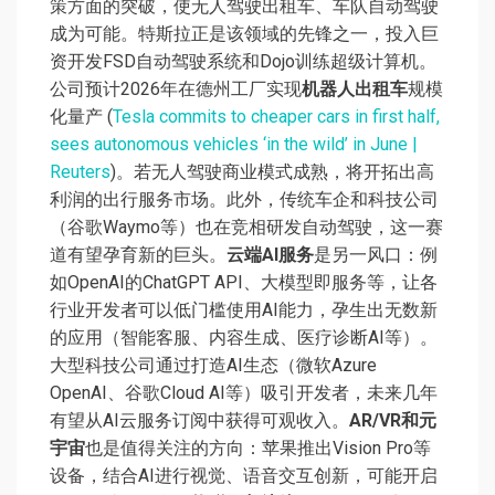
策方面的突破，使无人驾驶出租车、车队自动驾驶
成为可能。特斯拉正是该领域的先锋之一，投入巨
资开发FSD自动驾驶系统和Dojo训练超级计算机。
公司预计2026年在德州工厂实现
机器人出租车
规模
化量产 (
Tesla commits to cheaper cars in first half,
sees autonomous vehicles ‘in the wild’ in June |
Reuters
)。若无人驾驶商业模式成熟，将开拓出高
利润的出行服务市场。此外，传统车企和科技公司
（谷歌Waymo等）也在竞相研发自动驾驶，这一赛
道有望孕育新的巨头。
云端AI服务
是另一风口：例
如OpenAI的ChatGPT API、大模型即服务等，让各
行业开发者可以低门槛使用AI能力，孕生出无数新
的应用（智能客服、内容生成、医疗诊断AI等）。
大型科技公司通过打造AI生态（微软Azure
OpenAI、谷歌Cloud AI等）吸引开发者，未来几年
有望从AI云服务订阅中获得可观收入。
AR/VR和元
宇宙
也是值得关注的方向：苹果推出Vision Pro等
设备，结合AI进行视觉、语音交互创新，可能开启