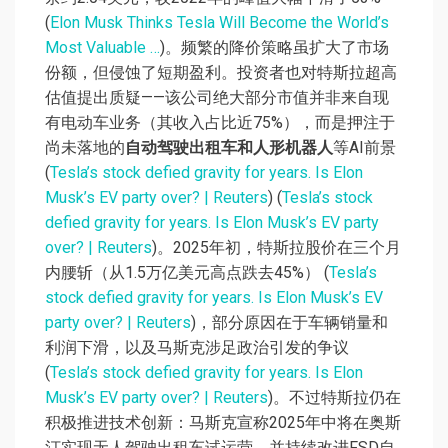
(
Elon Musk Thinks Tesla Will Become the World’s
Most Valuable …
)。频繁的降价策略虽扩大了市场
份额，但侵蚀了短期盈利。投资者也对特斯拉超高
估值提出质疑——该公司绝大部分市值并非来自现
有电动车业务（其收入占比近75%），而是押注于
尚未落地的
自动驾驶出租车和人形机器人
等AI前景
(
Tesla’s stock defied gravity for years. Is Elon
Musk’s EV party over? | Reuters
) (
Tesla’s stock
defied gravity for years. Is Elon Musk’s EV party
over? | Reuters
)。2025年初，特斯拉股价在三个月
内腰斩（从1.5万亿美元高点跌去45%） (
Tesla’s
stock defied gravity for years. Is Elon Musk’s EV
party over? | Reuters
)，部分原因在于车辆销量和
利润下滑，以及马斯克涉足政治引发的争议
(
Tesla’s stock defied gravity for years. Is Elon
Musk’s EV party over? | Reuters
)。不过特斯拉仍在
积极推进技术创新：马斯克宣称2025年中将在奥斯
汀实现无人驾驶出租车试运营，并持续改进FSD自