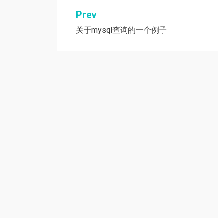
Prev
文
关于mysql查询的一个例子
章
导
航