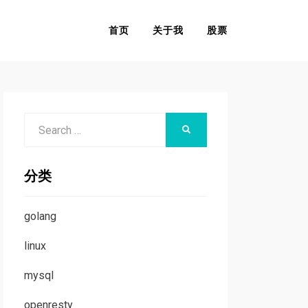
首页
关于我
股票
Search
SEARCH
for:
分类
golang
linux
mysql
openresty