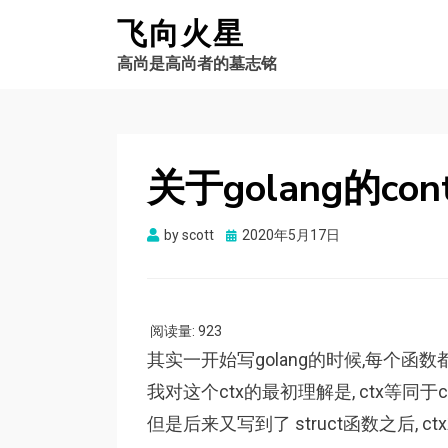
飞向火星
高尚是高尚者的墓志铭
关于golang的cont
by
scott
Posted
2020年5月17日
on
阅读量:
923
其实一开始写golang的时候,每个函数都
我对这个ctx的最初理解是, ctx等同于c++的
但是后来又写到了 struct函数之后, 